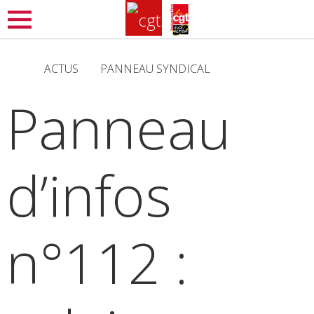
Aller
MENU
au
contenu
ACTUS
PANNEAU SYNDICAL
principal
Panneau
d’infos
n°112 :