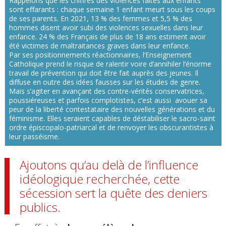
Rappelons que
les chiffres des violences faites aux enfants
sont effarants
: chaque semaine 1 enfant meurt sous les coups
de ses parents. En 2021, 13 % des femmes et 5,5 % des
hommes disent avoir subi des violences sexuelles dans leur
enfance. 24 % des Français de plus de 18 ans estiment avoir
été victimes de maltraitances graves dans leur enfance.
Par ses positionnements réactionnaires, l
‘Enseignement
Catholique prend le risque de ralentir voire d’annihiler l’énorme
travail de prévention qui doit être fait auprès des jeunes.
Il
diffuse en outre des idées fausses sur les études de genre.
Mais s’agiter en avançant des contre-vérités conservatrices,
poussiéreuses et parfois complotistes, c’est aussi avouer sa
peur de la liberté contestataire des nouvelles générations et du
féminisme. Elles seraient capables de déstabiliser le sacro-saint
ordre épiscopalo-patriarcal et de renvoyer les obscurantistes à
leur passéisme.
Ajoutons qu’au delà de l’influence
idéologique recherchée, cette
sécession sert la quête des deniers
publics.