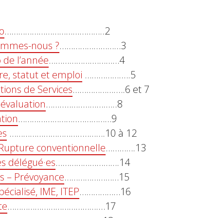
o
……………………………………..2
ommes-nous ?
………………………3
de l’année
……………….…………4
re, statut et emploi
…………….….5
tions de Services
……………….….6 et 7
 évaluation
……..……..……….…..8
tion
……………………..……………9
es
…………………………..……….10 à 12
 Rupture conventionnelle
………….13
es délégué·es
……………………….14
s – Prévoyance
……………………15
pécialisé, IME, ITEP
………………16
te
………………………………….…17