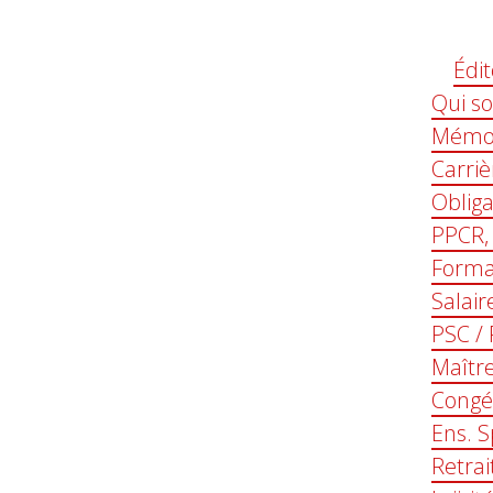
Édit
Qui s
Mémo 
Carriè
Obliga
PPCR,
Forma
Salair
PSC /
Maîtr
Congé
Ens. S
Retrai