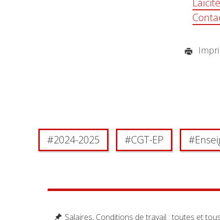
Laïcit
Conta
Imprim
#
2024-2025
#
CGT-EP
#
Ensei
Salaires, Conditions de travail : toutes et to