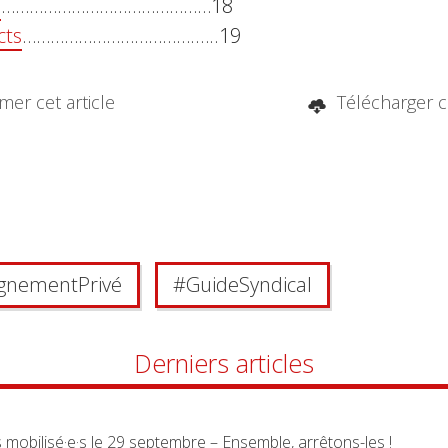
é
………………………………………18
cts
……………………………….…..19
er cet article
Télécharger ce
gnement Privé
#
Guide Syndical
Derniers articles
us mobilisé·e·s le 29 septembre – Ensemble, arrêtons-les !