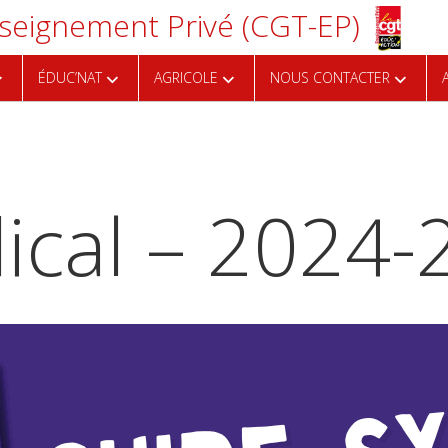
eignement Privé (CGT-EP)
ÉDUC’NAT
AGRICOLE
NOUS CONTACTER
ical – 2024-