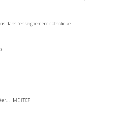
pris dans l’enseignement catholique
ns
réer…. IME ITEP