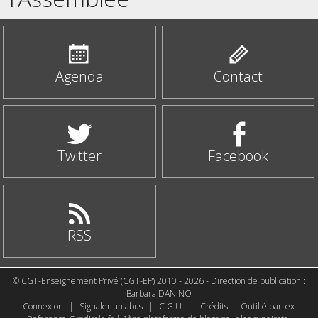
Agenda
Contact
Twitter
Facebook
RSS
© CGT-Enseignement Privé (CGT-EP) 2010 - 2026 - Direction de publication :
Barbara DANINO
Connexion
|
Signaler un abus
|
C.G.U.
|
Crédits
| Outillé par
ex -