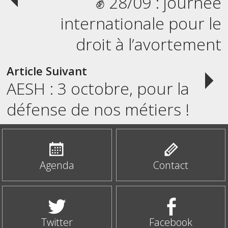
✊ 28/09 : journée
navigation
internationale pour le
droit à l’avortement
Article Suivant
AESH : 3 octobre, pour la
défense de nos métiers !
Agenda
Contact
Twitter
Facebook