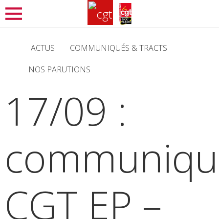
Aller
MENU
au
contenu
ACTUS
COMMUNIQUÉS & TRACTS
principal
NOS PARUTIONS
17/09 :
communiqu
CGT EP –