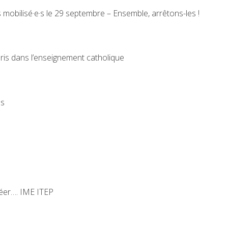
us mobilisé·e·s le 29 septembre – Ensemble, arrêtons-les !
pris dans l’enseignement catholique
ns
réer…. IME ITEP