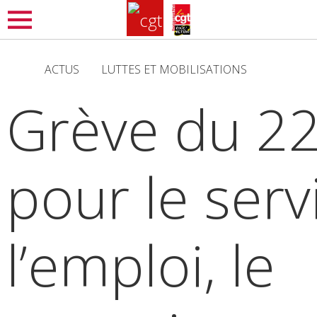
Aller
MENU
au
contenu
ACTUS
LUTTES ET MOBILISATIONS
principal
Grève du 22
pour le serv
l’emploi, le