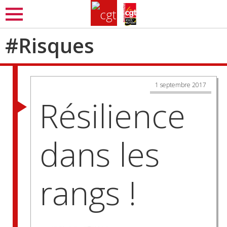
Aller
MENU
au
contenu
#
Risques
principal
1 septembre 2017
Résilience
dans les
rangs !