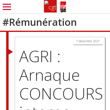
Aller
MENU
au
contenu
#
Rémunération
principal
7 décembre 2021
AGRI :
Arnaque
CONCOURS