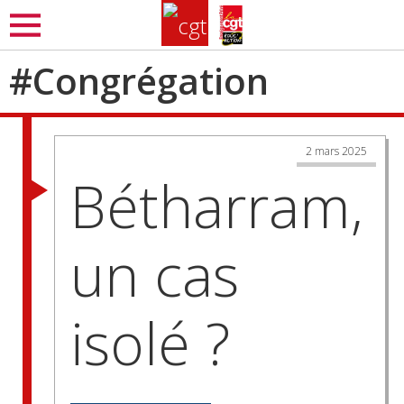
Aller
MENU
au
contenu
#
Congrégation
principal
2 mars 2025
Bétharram,
un cas
isolé ?